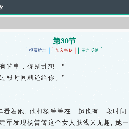
索
第30节
投票推荐
加入书签
留言反馈
有的事，你别乱想。”
段时间就还给你。”
着她, 他和杨箐箐在一起也有一段时间了
 程建军发现杨箐箐这个女人肤浅又无趣, 