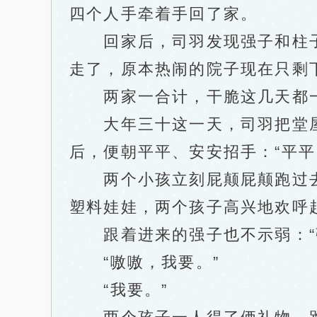
四个人手牵着手回了家。
回家后，司羽发现强子和柱子
走了，原本热闹的院子现在只剩
两家一合计，干脆这几天都一
大年三十这一天，司羽把堂屋
后，便朝平平、安安招手：“平平
两个小孩立刻屁颠屁颠跑过去
塑料娃娃，两个孩子高兴地欢呼起
跟着进来的强子也不示弱：“强
“嗷嗷，我要。”
“我要。”