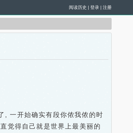
阅读历史
|
登录
|
注册
, 一开始确实有段你侬我侬的时
她一直觉得自己就是世界上最美丽的