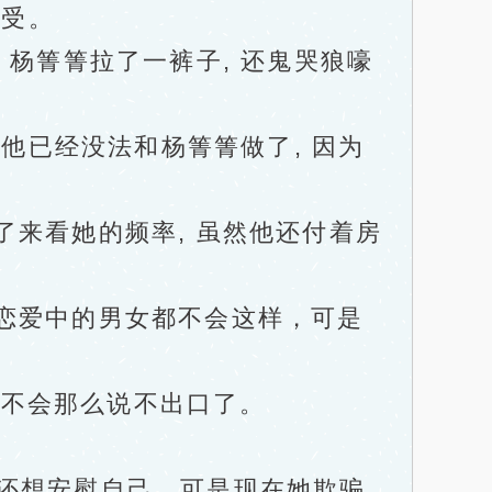
接受。
杨箐箐拉了一裤子, 还鬼哭狼嚎
他已经没法和杨箐箐做了, 因为
来看她的频率, 虽然他还付着房
恋爱中的男女都不会这样，可是
不会那么说不出口了。
还想安慰自己，可是现在她欺骗