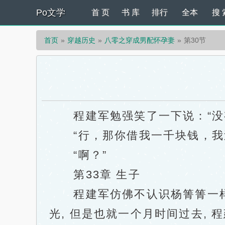
Po文学
首 页
书 库
排行
全本
搜 
首页
穿越历史
八零之穿成男配怀孕妻
第30节
程建军勉强笑了一下说：“没
“行，那你借我一千块钱，我过
“啊？”
第33章 生子
程建军仿佛不认识杨箐箐一样看
光, 但是也就一个月时间过去,