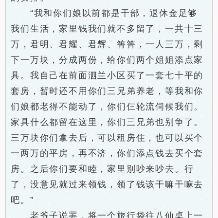
“我和你们娘以前都是干部，退休金足够
我们生活，家里钱我们就不多留了，一共十三
万，君明、君耀、君辉、箐箐，一人三万，剩
下一万块，分成两份，给你们两个姐姐添点家
具。我自己在前面泗兰小区买了一套七十平的
套房，暂时还不用你们三兄弟养老，等我和你
们娘都老得不能动了，你们仨轮流伺候我们。
家具什么都留在这里，你们三兄弟也别争了。
三万块你们拿去后，可以租房住，也可以买个
一两万的平房，再不济，你们添点钱去买个套
房。之后你们要和睦，家里别吵来吵去。行
了，没意见就过来领钱，领了钱该干嘛干嘛去
吧。”
老爷子说罢，将一个旅行袋往八仙桌上一