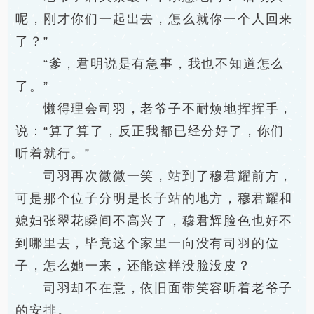
呢，刚才你们一起出去，怎么就你一个人回来
了？”
“爹，君明说是有急事，我也不知道怎么
了。”
懒得理会司羽，老爷子不耐烦地挥挥手，
说：“算了算了，反正我都已经分好了，你们
听着就行。”
司羽再次微微一笑，站到了穆君耀前方，
可是那个位子分明是长子站的地方，穆君耀和
媳妇张翠花瞬间不高兴了，穆君辉脸色也好不
到哪里去，毕竟这个家里一向没有司羽的位
子，怎么她一来，还能这样没脸没皮？
司羽却不在意，依旧面带笑容听着老爷子
的安排。