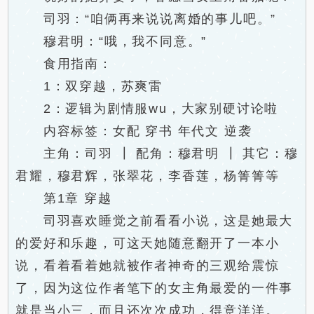
司羽：“咱俩再来说说离婚的事儿吧。”
穆君明：“哦，我不同意。”
食用指南：
1：双穿越，苏爽雷
2：逻辑为剧情服wu，大家别硬讨论啦
内容标签：女配 穿书 年代文 逆袭
主角：司羽 ┃ 配角：穆君明 ┃ 其它：穆
君耀，穆君辉，张翠花，李香莲，杨箐箐等
第1章 穿越
司羽喜欢睡觉之前看看小说，这是她最大
的爱好和乐趣，可这天她随意翻开了一本小
说，看着看着她就被作者神奇的三观给震惊
了，因为这位作者笔下的女主角最爱的一件事
就是当小三，而且还次次成功，得意洋洋。