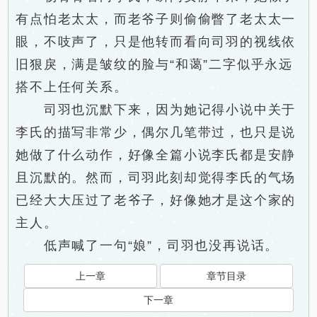
有点怕老太太，而老爷子则偷偷瞥了老太太一
眼，不吱声了，只是他转而看向司羽的视线依
旧狠戾，满是皱纹的脸与“和蔼”二字似乎永远
搭不上任何关系。
司羽也沉默下来，因为她记得小说中关于
李氏的描写非常少，偶尔几笔带过，也只是说
她做了什么动作，好像全篇小说李氏都是安静
且沉默的。然而，司羽此刻却觉得李氏的气场
已经大大压过了老爷子，好像她才是这个家的
主人。
低声喊了一句“娘”，司羽也没再说话。
上一章
章节目录
下一章