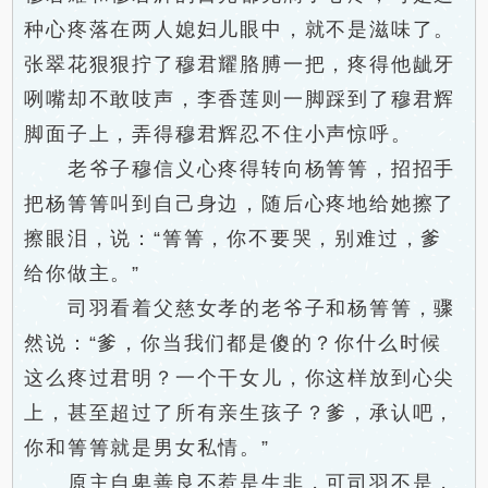
种心疼落在两人媳妇儿眼中，就不是滋味了。
张翠花狠狠拧了穆君耀胳膊一把，疼得他龇牙
咧嘴却不敢吱声，李香莲则一脚踩到了穆君辉
脚面子上，弄得穆君辉忍不住小声惊呼。
老爷子穆信义心疼得转向杨箐箐，招招手
把杨箐箐叫到自己身边，随后心疼地给她擦了
擦眼泪，说：“箐箐，你不要哭，别难过，爹
给你做主。”
司羽看着父慈女孝的老爷子和杨箐箐，骤
然说：“爹，你当我们都是傻的？你什么时候
这么疼过君明？一个干女儿，你这样放到心尖
上，甚至超过了所有亲生孩子？爹，承认吧，
你和箐箐就是男女私情。”
原主自卑善良不惹是生非，可司羽不是，