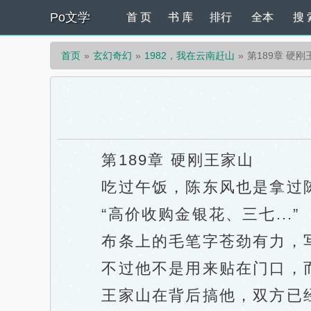
Po文学
首 页
书 库
排行
全本
搜 
首页
玄幻奇幻
1982，我在云南赶山
第189章 硬刚
第189章 硬刚王家山
吃过午饭，陈东风也是拿过陈
“高价收购金银花、三七...”
布条上的毛笔字苍劲有力，写
不过他不是用来贴在门口，而
王家山在背后搞他，双方已经