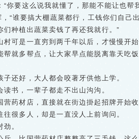
你要这么说我就懂了，那能不能让也帮我
，“谁要搞大棚蔬菜都行，工钱你们自己
你们种植出蔬菜卖钱了再还我就行。”
村可是一直穷到两千年以后，才慢慢开始
帮就多帮点，让大家早点能脱离靠天吃饭
子还好，大人都会咬著牙供他上学。
读书，一辈子都走不出山沟沟。
营药材店，直接就在街边掛起招牌开始收
往很多人，却是一直没人上前询问。
对劲。
斤，比国营药材店整整高了三毛钱，这么