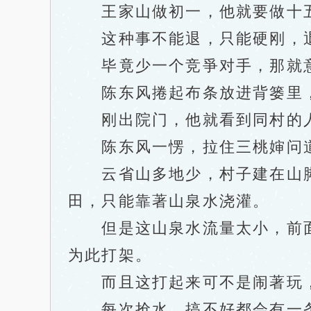
王家山做初一，他就要做十
这种事不能退，只能硬刚，退
毕竟少一个竞爭对手，那就意
陈东风捲起布条放进背篓里，
刚出院门，他就看到同村的人
陈东风一愣，拉住三桃婶问道：
云省山多地少，村子建在山脚
田，只能靠著山泉水浇灌。
但是这山泉水流量太小，前面
为此打架。
而且这打起来可不是闹著玩，
每次抢水，搞不好都会有一条