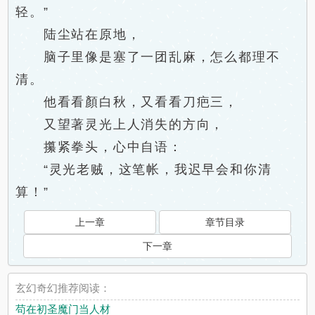
轻。”
陆尘站在原地，
脑子里像是塞了一团乱麻，怎么都理不
清。
他看看顏白秋，又看看刀疤三，
又望著灵光上人消失的方向，
攥紧拳头，心中自语：
“灵光老贼，这笔帐，我迟早会和你清
算！”
上一章
章节目录
下一章
玄幻奇幻推荐阅读：
苟在初圣魔门当人材