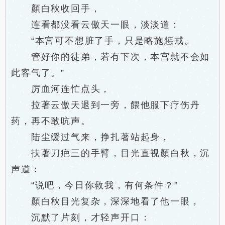
顏白秋收回手，
连看都没看云傲天一眼，淡淡道：
“本宫可不想脏了手，只是略施惩戒。
管好你的徒弟，若有下次，本宫就不会如
此客气了。”
厉血河连忙点头，
拉著云傲天退到一旁，餵他服下疗伤丹
药，再不敢吭声。
陆尘缓过气来，挣扎著站起身，
扶著刀疤三的手臂，目光直视顏白秋，沉
声道：
“说吧，今日你救我，有何条件？”
顏白秋目光复杂，深深地看了他一眼，
沉默了片刻，才轻声开口：