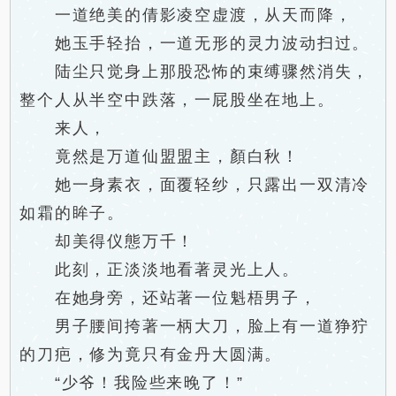
一道绝美的倩影凌空虚渡，从天而降，
她玉手轻抬，一道无形的灵力波动扫过。
陆尘只觉身上那股恐怖的束缚骤然消失，
整个人从半空中跌落，一屁股坐在地上。
来人，
竟然是万道仙盟盟主，顏白秋！
她一身素衣，面覆轻纱，只露出一双清冷
如霜的眸子。
却美得仪態万千！
此刻，正淡淡地看著灵光上人。
在她身旁，还站著一位魁梧男子，
男子腰间挎著一柄大刀，脸上有一道狰狞
的刀疤，修为竟只有金丹大圆满。
“少爷！我险些来晚了！”