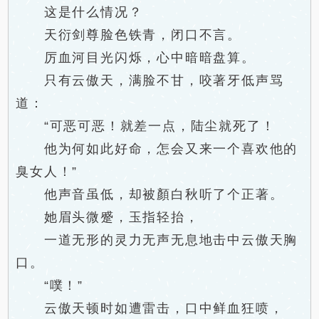
这是什么情况？
天衍剑尊脸色铁青，闭口不言。
厉血河目光闪烁，心中暗暗盘算。
只有云傲天，满脸不甘，咬著牙低声骂
道：
“可恶可恶！就差一点，陆尘就死了！
他为何如此好命，怎会又来一个喜欢他的
臭女人！”
他声音虽低，却被顏白秋听了个正著。
她眉头微蹙，玉指轻抬，
一道无形的灵力无声无息地击中云傲天胸
口。
“噗！”
云傲天顿时如遭雷击，口中鲜血狂喷，