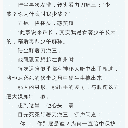
陆尘再次发懵，转头看向刀疤三：“少
爷？你为什么叫我少爷？”
刀疤三挠挠头，憨笑道：
“此事说来话长，其实我是看著少爷长大
的，稍后再跟少爷解释。”
陆尘盯著刀疤三，
他隱隱回想起在青州时，
每次遇险似乎都有神秘人暗中出手相助，
將他从必死的伏击之局中硬生生拽出来。
那人的身形、那出手的凌厉，与眼前这刀
疤大汉如出一辙。
想到这里，他心头一震，
目光死死盯著刀疤三，沉声问道：
“你……你到底是谁？为何一直暗中保护