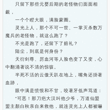
只留下那些元婴后期的老怪物们面面相
覷，
一个个瞪大眼，满脸蒙圈。
灵光上人，那个不可一世、一掌灭杀数万
魔兵的老怪物，就这么跑了？
不光是跑了，还留下了赔礼？
陆尘，到底是何身份？
天衍剑尊、厉血河等人脸色变了又变，心
中翻涌著说不清的惊骇。
半死不活的云傲天趴在地上，嘴角还掛著
血跡，
眼中满是愤恨和不甘，咬著牙低声骂道：
“可恶！那刀疤大汉叫他少爷，万道仙盟
盟主顏白秋亲自来救他，就连灵光上人都被嚇