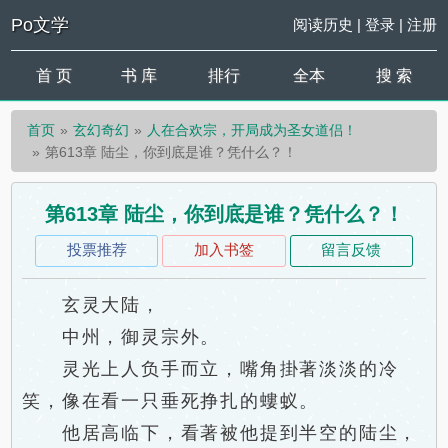
Po文学
阅读历史
|
登录
|
注册
首 页
书 库
排行
全本
搜 索
首页
玄幻奇幻
人在合欢宗，开局成为圣女道侣！
第613章 陆尘，你到底是谁？凭什么？！
第613章 陆尘，你到底是谁？凭什么？！
投票推荐
加入书签
留言反馈
玄灵大陆，
中州，御灵宗外。
灵光上人负手而立，嘴角掛著淡淡的冷
笑，像在看一只垂死挣扎的螻蚁。
他居高临下，看著被他提到半空的陆尘，