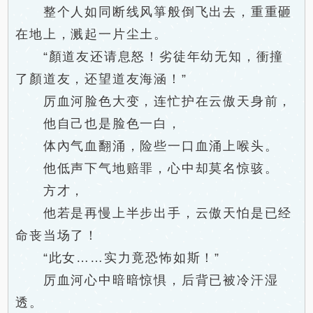
整个人如同断线风箏般倒飞出去，重重砸
在地上，溅起一片尘土。
“顏道友还请息怒！劣徒年幼无知，衝撞
了顏道友，还望道友海涵！”
厉血河脸色大变，连忙护在云傲天身前，
他自己也是脸色一白，
体內气血翻涌，险些一口血涌上喉头。
他低声下气地赔罪，心中却莫名惊骇。
方才，
他若是再慢上半步出手，云傲天怕是已经
命丧当场了！
“此女……实力竟恐怖如斯！”
厉血河心中暗暗惊惧，后背已被冷汗湿
透。