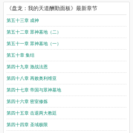
《盘龙：我的天道酬勤面板》最新章节
第五十三章 成神
第五十二章 眾神墓地（二）
第五十一章 眾神墓地（一）
第五十章 集结
第四十九章 激战法恩
第四十八章 再败奥利维亚
第四十七章 帝国与眾神墓地
第四十六章 密室修炼
第四十五章 击退两大教廷
第四十四章 圣域极限