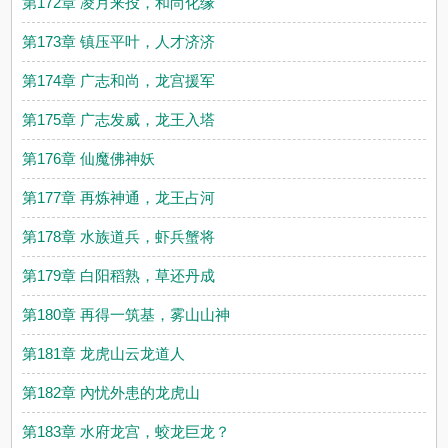
第172章 凌月来投，和尚化缘
第173章 镇压平叶，人才济济
第174章 广志和尚，龙宫援军
第175章 广志发威，龙王入塔
第176章 仙魔佛神妖
第177章 再炼神通，龙王占河
第178章 水族道兵，虾兵蟹将
第179章 白阳稻熟，草还丹成
第180章 再得一筑基，雾山山神
第181章 龙虎山云龙道人
第182章 內忧外患的龙虎山
第183章 水府龙宫，蛟龙巨龙？