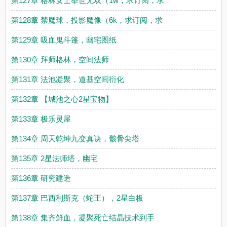
第127章 格林女士举世无双（1w，求订阅，求
第128章 禁魔球，投影魔像（6k，求订阅，求
第129章 吸血鬼斗篷，幽宅图纸
第130章 拜师格林，空间法师
第131章 法池凝聚，道基空间衍化
第132章 【城池之心2星宝物】
第133章 极乐灵屋
第134章 周天乾坤九变真诀，骸骨尖塔
第135章 2星法师塔，幽宅
第136章 研究建造
第137章 巴西利斯克（蛇王），2星白板
第138章 集齐鲜血，凝聚死亡结晶技术到手