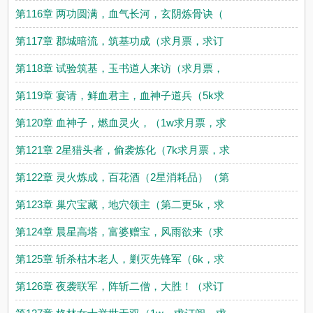
第116章 两功圆满，血气长河，玄阴炼骨诀（
第117章 郡城暗流，筑基功成（求月票，求订
第118章 试验筑基，玉书道人来访（求月票，
第119章 宴请，鲜血君主，血神子道兵（5k求
第120章 血神子，燃血灵火，（1w求月票，求
第121章 2星猎头者，偷袭炼化（7k求月票，求
第122章 灵火炼成，百花酒（2星消耗品）（第
第123章 巢穴宝藏，地穴领主（第二更5k，求
第124章 晨星高塔，富婆赠宝，风雨欲来（求
第125章 斩杀枯木老人，剿灭先锋军（6k，求
第126章 夜袭联军，阵斩二僧，大胜！（求订