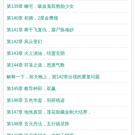
第139章 幽宅，吸血鬼双胞胎少女
第140章 初拥，2星金鹰领
第141章 蔺于飞复仇，腐尸炼魂砂
第142章 风云变幻
第143章 火上浇油，结盟玄阴
第144章 符箓之道，恩惠气数
解释一下，前天晚上，第142章出现的重复问题
第145章 教导种田，双赢
第146章 五色华盖，别府残迹
第147章 地煞真雷，莲花胎藏金刚大结界，
第148章 玄元丹法，五行镇灵阵