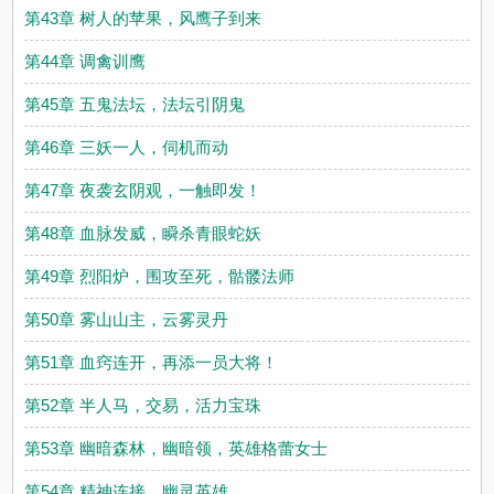
第43章 树人的苹果，风鹰子到来
第44章 调禽训鹰
第45章 五鬼法坛，法坛引阴鬼
第46章 三妖一人，伺机而动
第47章 夜袭玄阴观，一触即发！
第48章 血脉发威，瞬杀青眼蛇妖
第49章 烈阳炉，围攻至死，骷髅法师
第50章 雾山山主，云雾灵丹
第51章 血窍连开，再添一员大将！
第52章 半人马，交易，活力宝珠
第53章 幽暗森林，幽暗领，英雄格蕾女士
第54章 精神连接，幽灵英雄