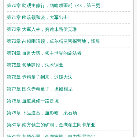
第70章 助观主修行，幽暗领噩耗（4k，第三更
第71章 幽暗领和谈，大军出击
第72章 大军入林，穷途末路伊芙琳
第73章 占领幽暗领，卓尔精灵密探营地，降服
第74章 血道大药，领主世界的施法者
第75章 领地建设，法术调禽
第76章 赤精童子到来，迟缓大法
第77章 围杀赤精童子，坦诚相见
第78章 血道魔修一路是坑
第79章 下品道基，血影幡，采石场
第80章 南方领主的矿洞，金鹰领主阿卡莱亚
第81章 莱顿帝国，金鹰家族，自由贸易协定