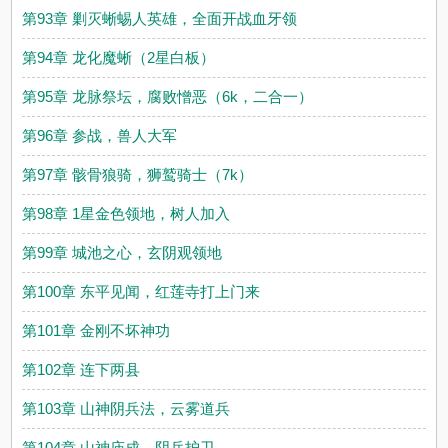
第93章 剿灭蜥蜴人英雄，全面开战血牙领
第94章 龙化魔蜥（2星白板）
第95章 龙脉祭坛，腐败憎恶（6k，二合一）
第96章 参战，兽人大军
第97章 骸骨狼骑，狮鹫骑士（7k）
第98章 1星金色领地，树人加入
第99章 城池之心，玄阴观领地
第100章 东平见闻，红莲寺打上门来
第101章 金刚不坏神功
第102章 连下两县
第103章 山神阴兵法，云雾道兵
第104章 山神庙成，阴兵护卫。