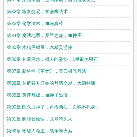
第82章 粮食交易，学会鹰眼术
第83章 偷学法术，血河真经
第84章 魔法地图，罗兰之森，血神子
第85章 木精灵树屋，木精灵游侠
第86章 甘露灵水，树人的妥协，1星银色黑石
第87章 新特性【茁壮】，青云摄气丹法
第88章 从辟谷丸开始的丹药交易，大赚特赚
第89章 黄芽丹成，血神子出没
第90章 围杀血神子，再得两法，血魄不死身，
第91章 飘渺云仙诀，龙裔狗头人
第92章 蜥蜴人领主，战争导火索