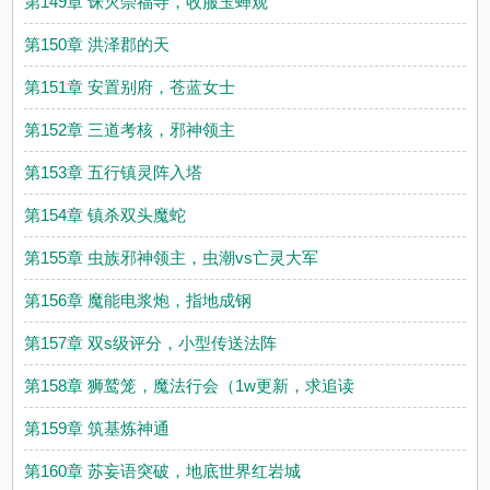
第149章 诛灭崇福寺，收服玉蝉观
第150章 洪泽郡的天
第151章 安置别府，苍蓝女士
第152章 三道考核，邪神领主
第153章 五行镇灵阵入塔
第154章 镇杀双头魔蛇
第155章 虫族邪神领主，虫潮vs亡灵大军
第156章 魔能电浆炮，指地成钢
第157章 双s级评分，小型传送法阵
第158章 狮鹫笼，魔法行会（1w更新，求追读
第159章 筑基炼神通
第160章 苏妄语突破，地底世界红岩城