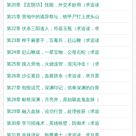
第20章 【玄阴功】技能，外交术妙用（求追读
第21章 营地中的诡异祭坛，铁甲尸打上虎头山
第22章 伏杀三阳道人，符器玉瓶（求追读，求
第23章 榨干麻婆子，五毒兵，赶山鞭（求追读
第24章 赶山鞭成，一星宝物，公母石蛇（求追
第25章 摸入营地，火烧连营，混沌冲击！（求
第26章 沙尘遮目，血腥拼杀（求追读，求月票
第27章 怨恨诅咒，深渊印记，供奉深渊的白骨
第28章 献祭深渊，月亮井，原始吸血鬼血脉（
第29章 融入血脉，论功行赏，处理收获（求追
第30章 学习招魂术，英雄铁壁，防御术（求追
第31章 血脉进化，骷髅勇士（求追读，求月票