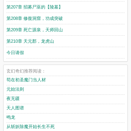
第207章 招募尸巫的【陵墓】
第208章 修復洞窟，功成突破
第209章 死亡源泉，天师回山
第210章 天元郡，龙虎山
今日请假
玄幻奇幻推荐阅读：
苟在初圣魔门当人材
元始法则
夜无疆
天人图谱
鸣龙
从斩妖除魔开始长生不死