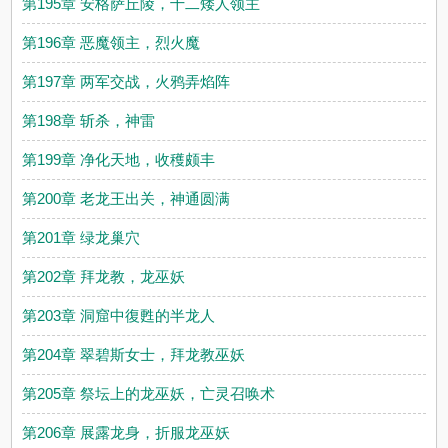
第195章 安格萨丘陵，十二矮人领主
第196章 恶魔领主，烈火魔
第197章 两军交战，火鸦弄焰阵
第198章 斩杀，神雷
第199章 净化天地，收穫颇丰
第200章 老龙王出关，神通圆满
第201章 绿龙巢穴
第202章 拜龙教，龙巫妖
第203章 洞窟中復甦的半龙人
第204章 翠碧斯女士，拜龙教巫妖
第205章 祭坛上的龙巫妖，亡灵召唤术
第206章 展露龙身，折服龙巫妖