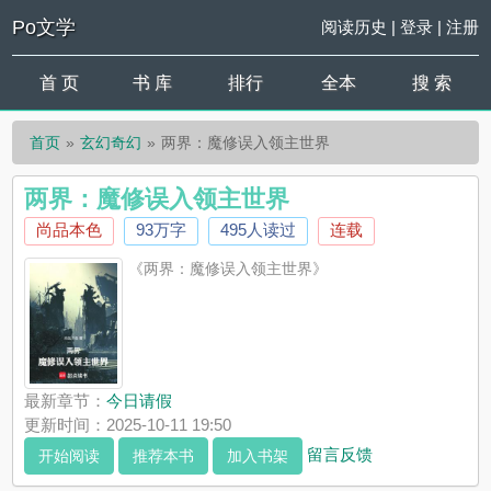
Po文学
阅读历史
|
登录
|
注册
首 页
书 库
排行
全本
搜 索
首页
玄幻奇幻
两界：魔修误入领主世界
两界：魔修误入领主世界
尚品本色
93万字
495人读过
连载
《两界：魔修误入领主世界》
最新章节：
今日请假
更新时间：2025-10-11 19:50
留言反馈
开始阅读
推荐本书
加入书架