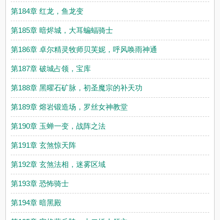
第184章 红龙，鱼龙变
第185章 暗烬城，大耳蝙蝠骑士
第186章 卓尔精灵牧师贝芙妮，呼风唤雨神通
第187章 破城占领，宝库
第188章 黑曜石矿脉，初圣魔宗的补天功
第189章 熔岩锻造场，罗丝女神教堂
第190章 玉蝉一变，战阵之法
第191章 玄煞惊天阵
第192章 玄煞法相，迷雾区域
第193章 恐怖骑士
第194章 暗黑殿