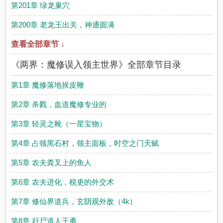
第201章 绿龙巢穴
第200章 老龙王出关，神通圆满
查看全部章节 ↓
《两界：魔修误入领主世界》全部章节目录
第1章 魔修落地挨皮鞭
第2章 杀戮，血道魔修专业的
第3章 轻灵之靴（一星宝物）
第4章 占领黑石村，领主面板，时空之门天赋
第5章 农夫粪叉上的鱼人
第6章 农夫进化，税吏的外交术
第7章 修仙界道兵，玄阴观外敌（4k）
第8章 赶尸道人王勇