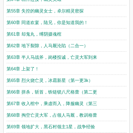
第55章 失控的幽灵女士，卓尔精灵密探
第60章 同道欢宴，陆兄，你是知道我的！
第61章 却鬼丸，缚阴摄魂棺
第62章 地下裂隙，人马厩沦陷（二合一）
第63章 半人马战斧，岗楼投诚，亡灵大军到来
第64章 上架了！
第65章 烈火烧亡灵，冰霜新星（第一更3k）
第66章 拼杀，斩首，铁链锁八尺格蕾（第二更
第67章 收入棺中，乘虚而入，降服幽灵（第三
第68章 掏空亡灵大军，占领人马厩，教训格蕾
第69章 领地扩大，黑石村领主1星，战争经验