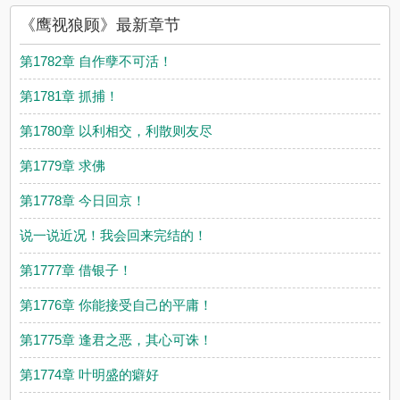
《鹰视狼顾》最新章节
第1782章 自作孽不可活！
第1781章 抓捕！
第1780章 以利相交，利散则友尽
第1779章 求佛
第1778章 今日回京！
说一说近况！我会回来完结的！
第1777章 借银子！
第1776章 你能接受自己的平庸！
第1775章 逢君之恶，其心可诛！
第1774章 叶明盛的癖好