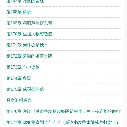
第167章 叶铁的发现
第168章 偷听
第169章 闷葫芦与愣头青
第170章 生猛人物贺敬云
第171章 为什么是我？
第172章 袁嵩的难言之隐
第173章 心中柔软
第174章 多疑
第175章 成国公的信
月度汇报感言
第176章 密谋（感谢书友皮皮虾趴趴熊俳，白云苍狗悠悠的打赏
第177章 你究竟查到了什么？（感谢书友往事随缘的打赏！）