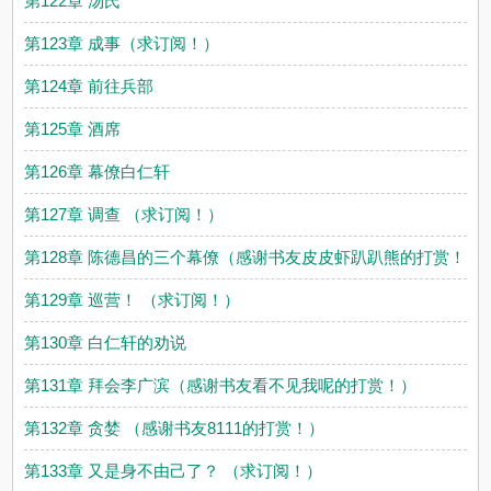
第122章 汤氏
第123章 成事（求订阅！）
第124章 前往兵部
第125章 酒席
第126章 幕僚白仁轩
第127章 调查 （求订阅！）
第128章 陈德昌的三个幕僚（感谢书友皮皮虾趴趴熊的打赏！）
第129章 巡营！ （求订阅！）
第130章 白仁轩的劝说
第131章 拜会李广滨（感谢书友看不见我呢的打赏！）
第132章 贪婪 （感谢书友8111的打赏！）
第133章 又是身不由己了？ （求订阅！）