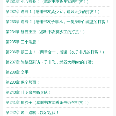
第231章 小心戒备！（感谢书友夜笑寐的打赏！）
第232章 遇袭 1（感谢书友莫少宝，追风天少的打赏！）
第233章 遇袭 2（感谢书友子非凡，一笑身轻白虎堂的打赏！）
第234章 疑云重重（感谢书友莫少宝的打赏！）
第235章 三个消息！
第236章 镇三山！（两章合一，感谢书友子非凡的打赏！）
第237章 陈德昌到访（子非飞，武器大师jax的打赏）
第238章 交手
第239章 保全颜面！
第240章 叶明盛的骑兵队！
第241章 掺沙子（感谢书友闻香识书69的打赏！）
第242章 峰回路转，跌宕起伏！