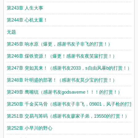
第243章 人生大事
第244章 心机太重！
无题
第245章 响水原（爆更，感谢书友子非飞的打赏！）
第246章 煤铁资源！（爆更！感谢书友夜笑寐打赏！）
第247章 突如其来！（感谢书友2033，s自由风暴b的打赏！）
第248章 叶明盛的部署！（感谢书友莫少宝的打赏！）
第249章 鹰嘴铳（感谢书友godsaveme！！！的打赏！）
第250章 千金买马骨（感谢书友子非飞，09801，风子枪的打赏
第251章 交易与筹码（感谢书友廖家子弟，19550的打赏！）
第252章 小早川的野心