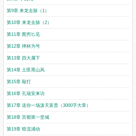
第9章 来龙去脉（1）
第10章 来龙去脉（2）
第11章 图穷匕见
第12章 摔杯为号
第13章 四大属下
第14章 土匪黑山风
第15章 敲打
第16章 孔瑞安来访
第17章 送你一场泼天富贵（3000字大章）
第18章 宫都第一坚城
第19章 暗流涌动