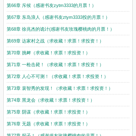
第66章 斥候（感谢书友zytm3333的月票！）
第67章 东岛浪人（感谢书友ztym3333投的月票！）
第68章 徐兆杰的诡计(感谢书友玫瑰樱桃肉的月票！）
第69章 达家村之战（求收藏！求票！求投资！）
第70章 挑衅（求收藏！求票！求投资！）
第71章 一枪击毙！（求收藏！求票！求投资！）
第72章 人心不可测！（求收藏！求票！求投资！）
第73章 裴智秀的发现！（求收藏！求票！求投资！）
第74章 黑龙会（求收藏！求票！求投资！）
第75章 阴谋（求收藏！求票！求投资！）
第76章 无题（求收藏！求票！求投资！）
第77章 探子！（感谢书友玫瑰樱桃肉的月票！）