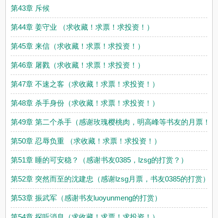
第43章 斥候
第44章 姜守业 （求收藏！求票！求投资！）
第45章 来信（求收藏！求票！求投资！）
第46章 屠戮（求收藏！求票！求投资！）
第47章 不速之客（求收藏！求票！求投资！）
第48章 杀手身份（求收藏！求票！求投资！）
第49章 第二个杀手（感谢玫瑰樱桃肉，明高峰等书友的月票！）
第50章 忍辱负重 （求收藏！求票！求投资！）
第51章 睡的可安稳？（感谢书友0385，lzsg的打赏？）
第52章 突然而至的沈建忠（感谢lzsg月票，书友0385的打赏）
第53章 振武军（感谢书友luoyunmeng的打赏）
第54章 探听消息（求收藏！求票！求投资！）